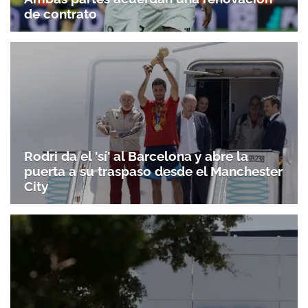
de contrato
Rodri da el 'sí' al Barcelona y abre la
puerta a su traspaso desde el Manchester
City