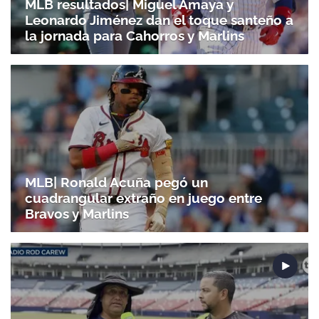
MLB resultados| Miguel Amaya y
Leonardo Jiménez dan el toque santeño a
la jornada para Cahorros y Marlins
MLB| Ronald Acuña pegó un
cuadrangular extraño en juego entre
Bravos y Marlins