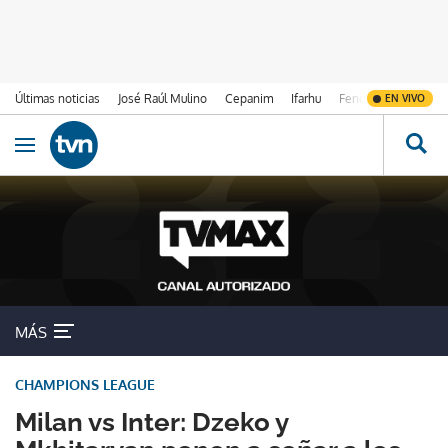
Últimas noticias
José Raúl Mulino
Cepanim
Ifarhu
Fenómeno de El Ni
EN VIVO
Ir al contenido
Obrir navegació
MÁS
CHAMPIONS LEAGUE
Milan vs Inter: Dzeko y