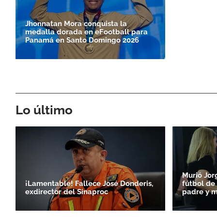
Jhonnatan Mora conquista la
medalla dorada en eFootball para
Panamá en Santo Doming­o 2026
Lo último
Murió Jor
¡Lamentable! Fallece José Donderis,
fútbol de 
exdirector del Sinaproc
padre y m