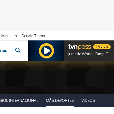
n Miguelito
Donald Trump
EN VIVO
ENIDOS ESPECIALES
NOVELAS
PROGRAMAS
GENTE TVN
PROG
Jurassic World: Camp Cretaceous
SBOL INTERNACIONAL
MÁS DEPORTES
VIDEOS