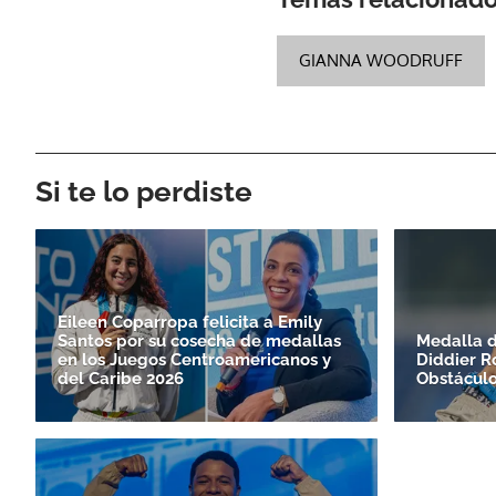
GIANNA WOODRUFF
Si te lo perdiste
Eileen Coparropa felicita a Emily
Santos por su cosecha de medallas
Medalla d
en los Juegos Centroamericanos y
Diddier R
del Caribe 2026
Obstácul