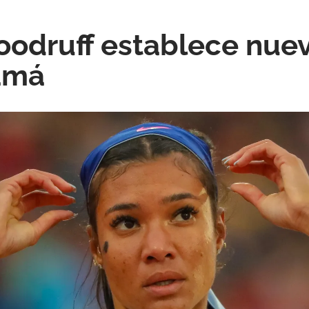
odruff establece nue
amá