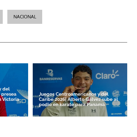
NACIONAL
y del
 presea
Juegos Centroamericanos y del
 Victoria
Caribe 2026| Alberto Gálvez sube al
podio en karate para Panamá