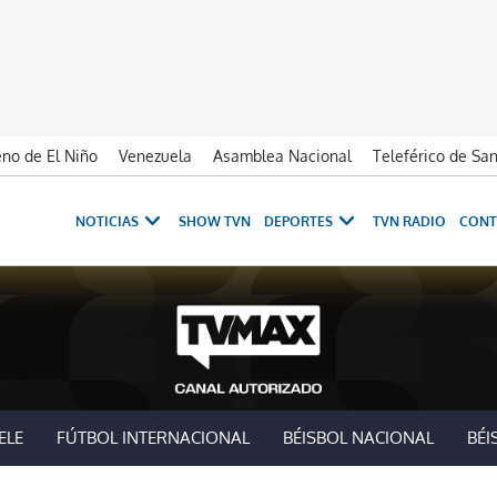
no de El Niño
Venezuela
Asamblea Nacional
Teleférico de Sa
NOTICIAS
SHOW TVN
DEPORTES
TVN RADIO
CONT
ELE
FÚTBOL INTERNACIONAL
BÉISBOL NACIONAL
BÉI