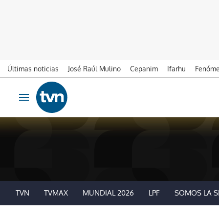
Últimas noticias
José Raúl Mulino
Cepanim
Ifarhu
Fenóme
Ir al contenido
Obrir navegació
TVN
TVMAX
MUNDIAL 2026
LPF
SOMOS LA S