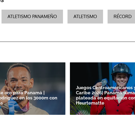
ATLETISMO PANAMEÑO
ATLETISMO
RÉCORD
Juegos Centroamericanos 
e oro para Panamá |
Caribe 2026| Panamá suma
odríguez en los 3000m con
plateada en equitación con
os
Heurtematte