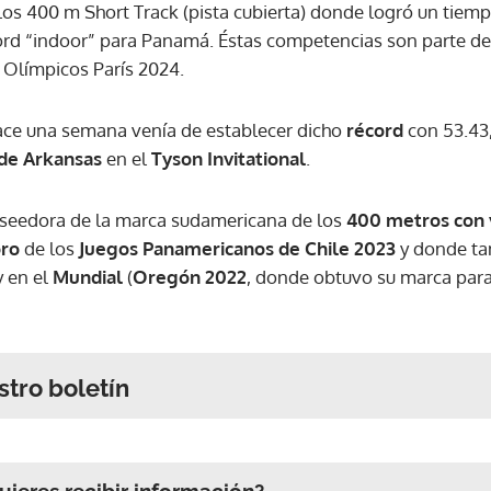
los 400 m Short Track (pista cubierta) donde logró un tiemp
rd “indoor” para Panamá. Éstas competencias son parte de
 Olímpicos París 2024.
ce una semana venía de establecer dicho
récord
con 53.43,
 de Arkansas
en el
Tyson Invitational
.
oseedora de la marca sudamericana de los
400 metros con 
oro
de los
Juegos Panamericanos de Chile 2023
y donde t
y en el
Mundial
(
Oregón 2022
, donde obtuvo su marca par
stro boletín
ieres recibir información?