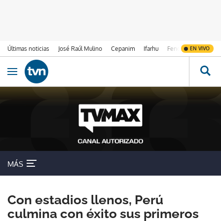
Últimas noticias
José Raúl Mulino
Cepanim
Ifarhu
Fenómeno de El Ni
EN VIVO
Ir al contenido
Obrir navegació
MÁS
Con estadios llenos, Perú
culmina con éxito sus primeros