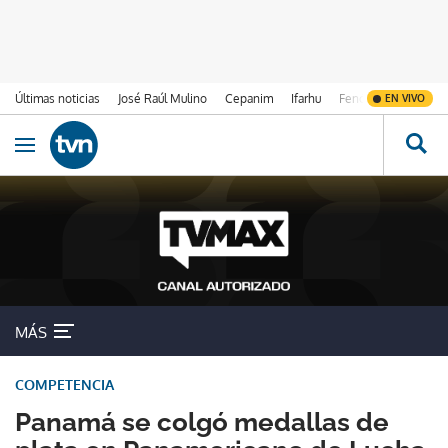
Últimas noticias
José Raúl Mulino
Cepanim
Ifarhu
Fenómeno de El Ni
EN VIVO
Ir al contenido
Obrir navegació
MÁS
COMPETENCIA
Panamá se colgó medallas de