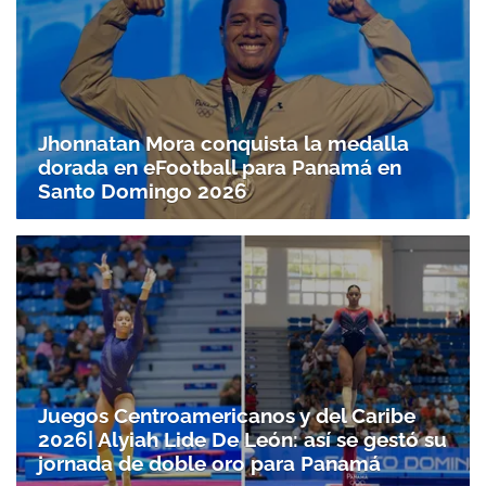
Jhonnatan Mora conquista la medalla
dorada en eFootball para Panamá en
Santo Doming­o 2026
Juegos Centroamericanos y del Caribe
2026| Alyiah Lide De León: así se gestó su
jornada de doble oro para Panamá