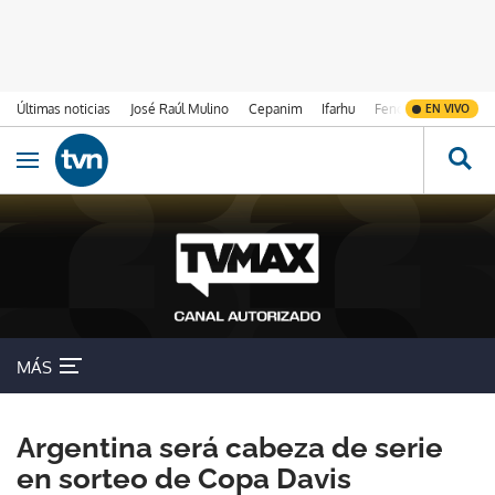
Últimas noticias
José Raúl Mulino
Cepanim
Ifarhu
Fenómeno de El Ni
EN VIVO
Ir al contenido
Obrir navegació
MÁS
Argentina será cabeza de serie
en sorteo de Copa Davis