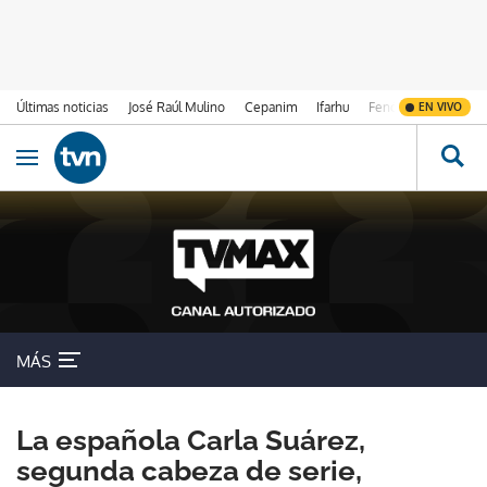
Últimas noticias
José Raúl Mulino
Cepanim
Ifarhu
Fenómeno de El Ni
EN VIVO
Ir al contenido
Obrir navegació
MÁS
La española Carla Suárez,
segunda cabeza de serie,