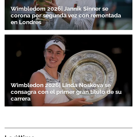
Wimbledom 2026| Jannik Sinner se
corona por segunda vez con remontada
en Londres
Wimbledon 2026| Linda Noskova se
consagra con el primer gran título de su
carrera