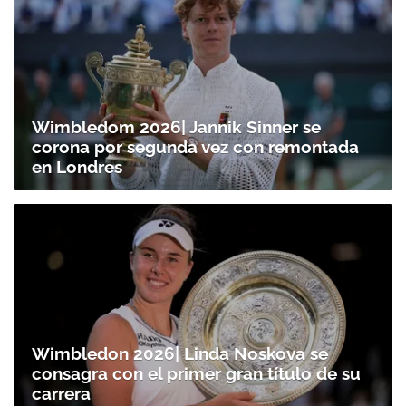
Wimbledom 2026| Jannik Sinner se
corona por segunda vez con remontada
en Londres
Wimbledon 2026| Linda Noskova se
consagra con el primer gran título de su
carrera