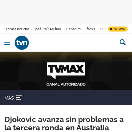
Últimas noticias
José Raúl Mulino
Cepanim
Ifarhu
Fenómeno de El Ni
EN VIVO
Ir al contenido
Obrir navegació
MÁS
Djokovic avanza sin problemas a
la tercera ronda en Australia