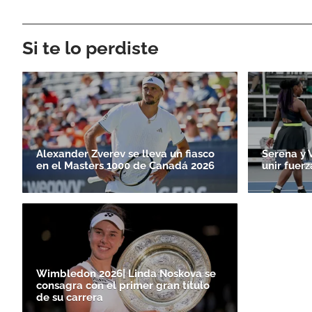
Si te lo perdiste
Alexander Zverev se lleva un fiasco
Serena y 
en el Masters 1000 de Canadá 2026
unir fuerz
Wimbledon 2026| Linda Noskova se
consagra con el primer gran título
de su carrera