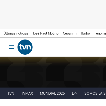
Últimas noticias
José Raúl Mulino
Cepanim
Ifarhu
Fenóme
Ir al contenido
Obrir navegació
TVN
TVMAX
MUNDIAL 2026
LPF
SOMOS LA S