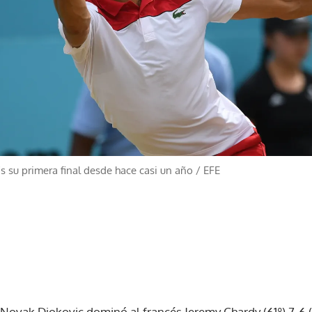
s su primera final desde hace casi un año
/
EFE
Novak Djokovic dominó al francés Jeremy Chardy (61º) 7-6 (