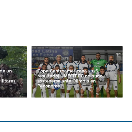
 de un
Copa Centroamericana 2026
resultado| UMECIT FC no pudo
ilitares
sostenerse ante Olimpia en
Penonomé