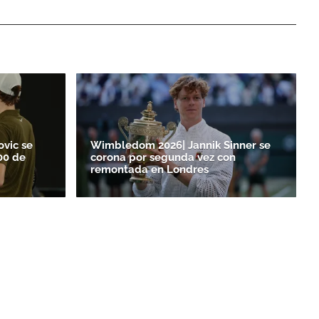
ovic se
Wimbledom 2026| Jannik Sinner se
00 de
corona por segunda vez con
remontada en Londres