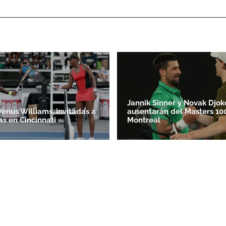
ACEPTAR
Jannik Sinner y Novak Djok
Venus Williams, invitadas a
ausentarán del Masters 10
as en Cincinnati
Montreal