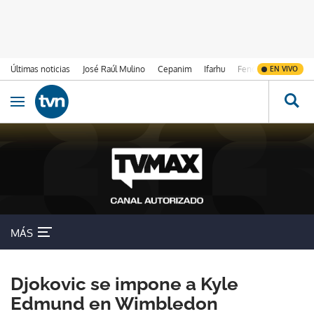
Últimas noticias
José Raúl Mulino
Cepanim
Ifarhu
Fenómeno de El Ni
EN VIVO
Ir al contenido
Obrir navegació
MÁS
Djokovic se impone a Kyle
Edmund en Wimbledon