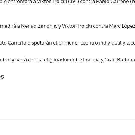
ple enfrentará a Viktor Troicki (39º) contra Pablo Carreño (1
ACEPTAR
s medirá a Nenad Zimonjic y Viktor Troicki contra Marc Lópe
blo Carreño disputarán el primer encuentro individual y lue
ntro se verá contra el ganador entre Francia y Gran Bretaña
os