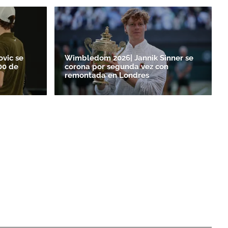
ovic se
Wimbledom 2026| Jannik Sinner se
00 de
corona por segunda vez con
remontada en Londres