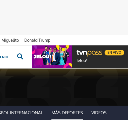
n Miguelito
Donald Trump
EN VIVO
ENIDOS ESPECIALES
NOVELAS
PROGRAMAS
GENTE TVN
PROG
Jelou!
SBOL INTERNACIONAL
MÁS DEPORTES
VIDEOS