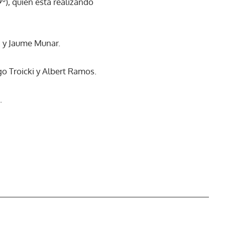
9º), quien está realizando
z y Jaume Munar.
go Troicki y Albert Ramos.
.