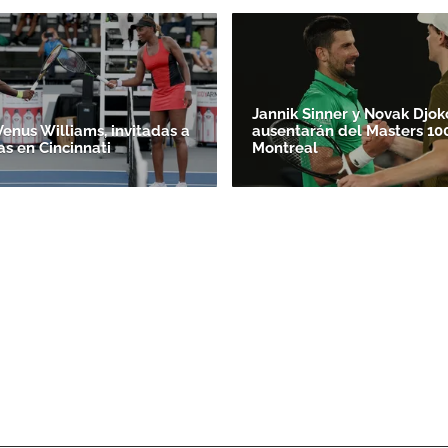
Jannik Sinner y Novak Djok
Venus Williams, invitadas a
ausentarán del Masters 10
as en Cincinnati
Montreal