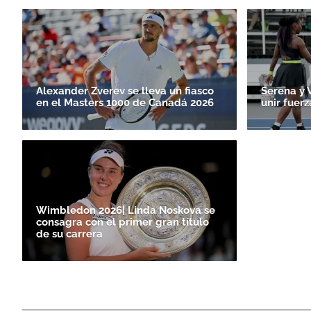
Alexander Zverev se lleva un fiasco
Serena y 
en el Masters 1000 de Canadá 2026
unir fuerz
Wimbledon 2026| Linda Noskova se
consagra con el primer gran título
de su carrera