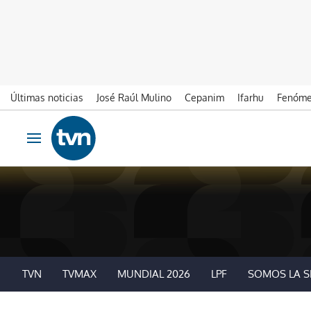
Últimas noticias
José Raúl Mulino
Cepanim
Ifarhu
Fenóme
Ir al contenido
Obrir navegació
TVN
TVMAX
MUNDIAL 2026
LPF
SOMOS LA S