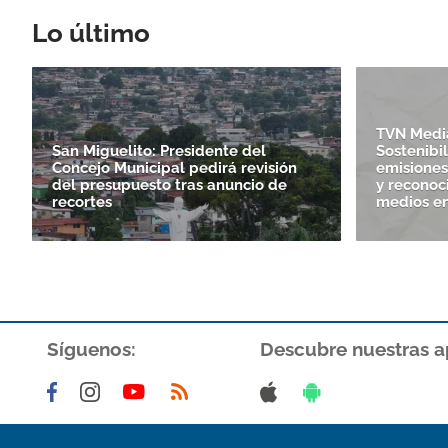
Lo último
TVN Media
San Miguelito: Presidente del
Sostenibi
Concejo Municipal pedirá revisión
emisiones
del presupuesto tras anuncio de
y reconoc
recortes
medios e
Síguenos:
Descubre nuestras a