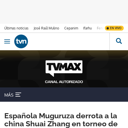
Últimas noticias
José Raúl Mulino
Cepanim
Ifarhu
Fenómeno de El Ni
EN VIVO
Ir al contenido
Obrir navegació
MÁS
Española Muguruza derrota a la
china Shuai Zhang en torneo de