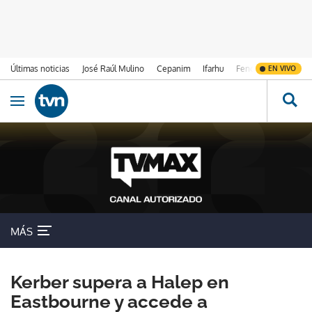
Últimas noticias
José Raúl Mulino
Cepanim
Ifarhu
Fenómeno de El Ni
EN VIVO
Ir al contenido
Obrir navegació
MÁS
Kerber supera a Halep en
Eastbourne y accede a