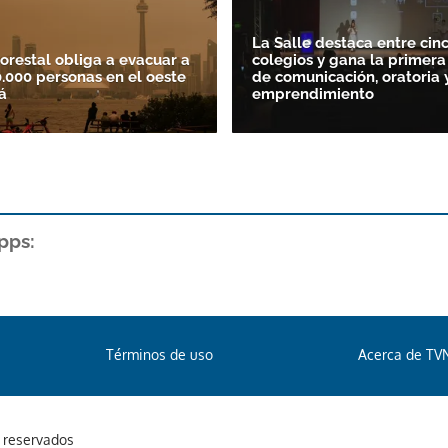
La Salle destaca entre cin
forestal obliga a evacuar a
colegios y gana la primera
.000 personas en el oeste
de comunicación, oratoria 
á
emprendimiento
pps:
Términos de uso
Acerca de TV
s reservados