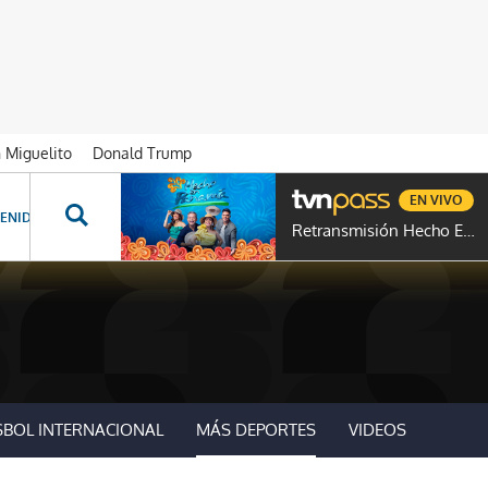
n Miguelito
Donald Trump
EN VIVO
ENIDOS ESPECIALES
NOVELAS
PROGRAMAS
GENTE TVN
PROG
Retransmisión Hecho En Panamá
SBOL INTERNACIONAL
MÁS DEPORTES
VIDEOS