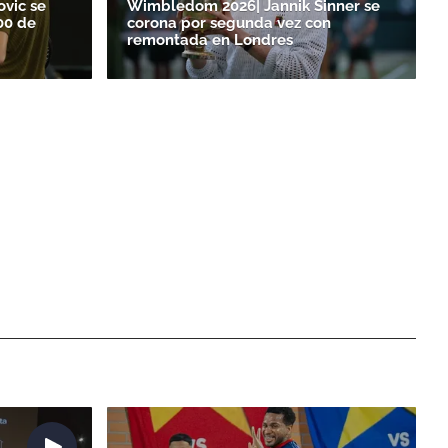
ovic se
Wimbledom 2026| Jannik Sinner se
00 de
corona por segunda vez con
remontada en Londres