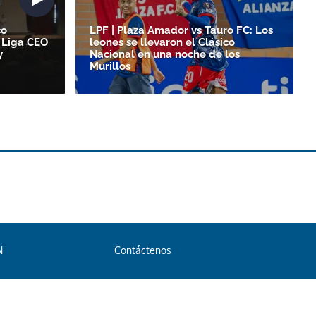
co
LPF | Plaza Amador vs Tauro FC: Los
 Liga CEO
leones se llevaron el Clásico
y
Nacional en una noche de los
Murillos
N
Contáctenos