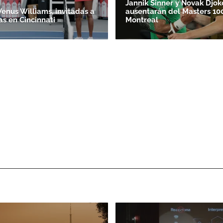
Jannik Sinner y Novak Djok
Venus Williams, invitadas a
ausentarán del Masters 10
as en Cincinnati
Montreal