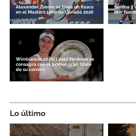
Alexander Zverev se lleva un fiasco
Serena y 
en el Masters 1000 de Canadá 2026
unir fuerz
Wimbledon 2026| Linda Noskova se
consagra con el primer gran título
de su carrera
Lo último