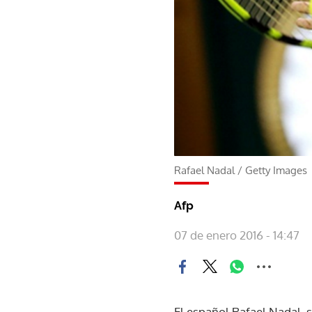
Rafael Nadal
/
Getty Images
Afp
07 de enero 2016 - 14:47
El español Rafael Nadal, s