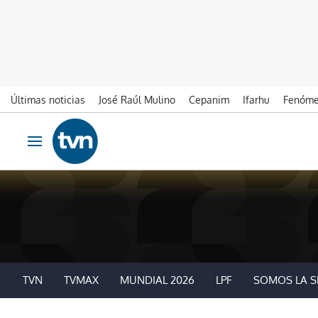
Últimas noticias
José Raúl Mulino
Cepanim
Ifarhu
Fenóme
Ir al contenido
Obrir navegació
TVN
TVMAX
MUNDIAL 2026
LPF
SOMOS LA S