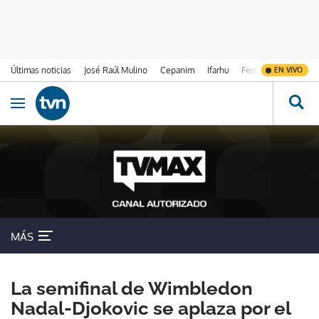
Últimas noticias
José Raúl Mulino
Cepanim
Ifarhu
Fenómeno de El Ni
EN VIVO
Ir al contenido
Obrir navegació
MÁS
La semifinal de Wimbledon
Nadal-Djokovic se aplaza por el