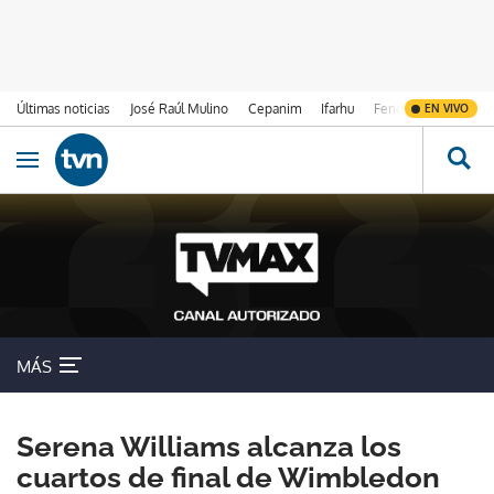
Últimas noticias
José Raúl Mulino
Cepanim
Ifarhu
Fenómeno de El Ni
EN VIVO
Ir al contenido
Obrir navegació
MÁS
Serena Williams alcanza los
cuartos de final de Wimbledon