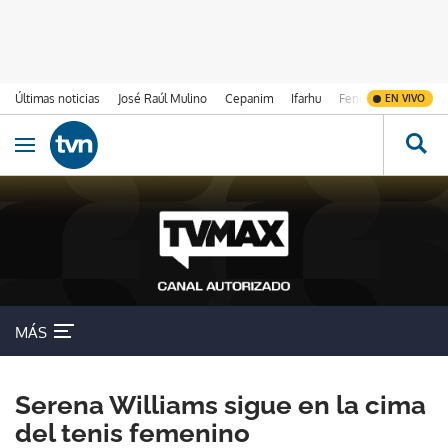
Últimas noticias
José Raúl Mulino
Cepanim
Ifarhu
Fenómeno de El Ni
EN VIVO
Ir al contenido
Obrir navegació
MÁS
Serena Williams sigue en la cima
del tenis femenino