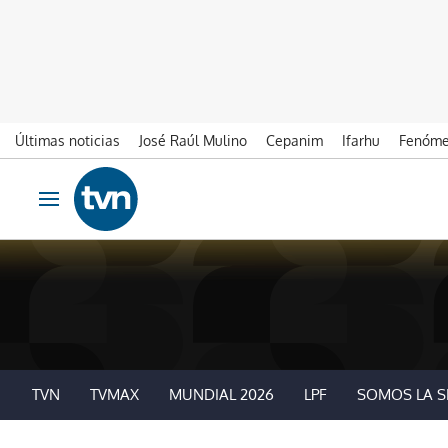
Últimas noticias
José Raúl Mulino
Cepanim
Ifarhu
Fenóme
Ir al contenido
Obrir navegació
TVN
TVMAX
MUNDIAL 2026
LPF
SOMOS LA S