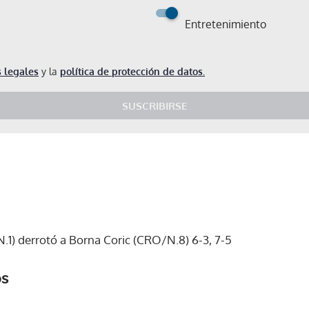
Entretenimiento
 legales
y la
política de protección de datos.
SUSCRIBIRSE
.1) derrotó a Borna Coric (CRO/N.8) 6-3, 7-5
os
Gracias por suscribirte a nuestro boletín.