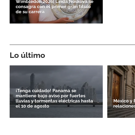
Wimbledon 2026| Linda Noskova se
consagra con el primer gran título
de su carrera
Lo último
¡Tenga cuidado! Panamá se
mantiene bajo aviso por fuertes
lluvias y tormentas eléctricas hasta
México y 
el 10 de agosto
relacione