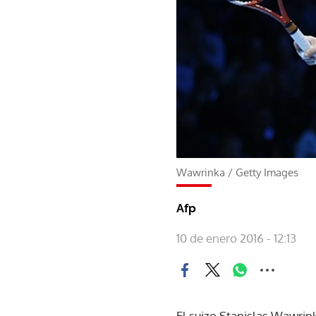
Wawrinka
/
Getty Images
Afp
10 de enero 2016 - 12:13
El suizo Stanislas Wawrink