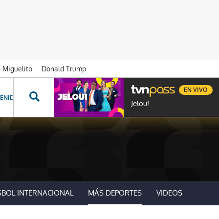
n Miguelito
Donald Trump
EN VIVO
ENIDOS ESPECIALES
NOVELAS
PROGRAMAS
GENTE TVN
PROG
Jelou!
SBOL INTERNACIONAL
MÁS DEPORTES
VIDEOS