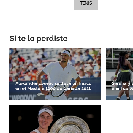
TENIS
Si te lo perdiste
Alexander Zverev se lleva un fiasco
Serena y 
en el Masters 1000 de Canadá 2026
unir fuerz