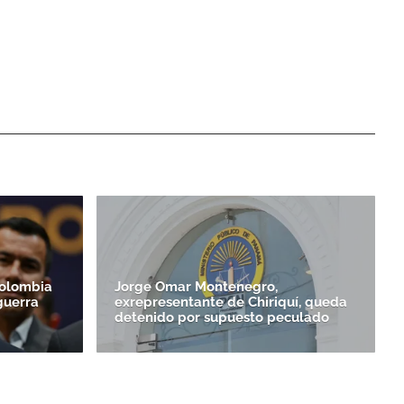
Colombia
Jorge Omar Montenegro,
guerra
exrepresentante de Chiriquí, queda
detenido por supuesto peculado