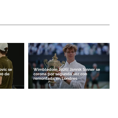
ovic se
Wimbledom 2026| Jannik Sinner se
00 de
corona por segunda vez con
remontada en Londres