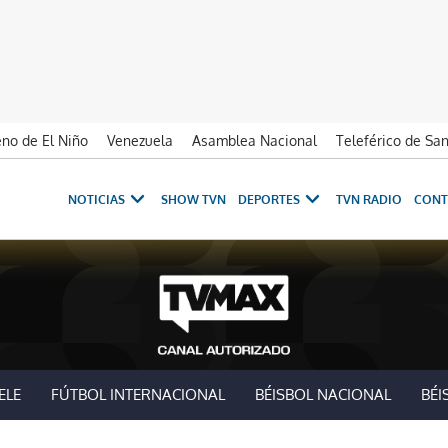
no de El Niño
Venezuela
Asamblea Nacional
Teleférico de Sa
NOTICIAS
SHOW TVN
DEPORTES
TVN RADIO
CONT
ELE
FÚTBOL INTERNACIONAL
BÉISBOL NACIONAL
BÉI