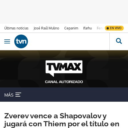
Últimas noticias
José Raúl Mulino
Cepanim
Ifarhu
Fenómeno de El Ni
EN VIVO
Ir al contenido
Obrir navegació
MÁS
Zverev vence a Shapovalov y
jugará con Thiem por el título en