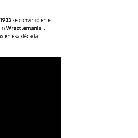
n
1983
se convirtió en el
 En
Wrestlemania I
,
s en esa década