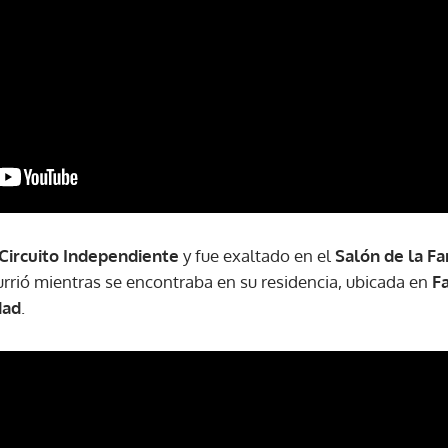
Circuito Independiente
y fue exaltado en el
Salón de la F
currió mientras se encontraba en su residencia, ubicada en
Fa
dad
.