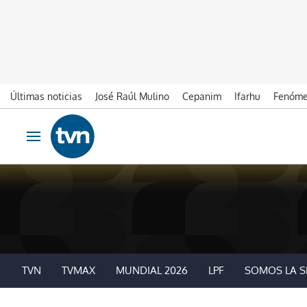
Últimas noticias
José Raúl Mulino
Cepanim
Ifarhu
Fenóme
Ir al contenido
Obrir navegació
TVN
TVMAX
MUNDIAL 2026
LPF
SOMOS LA S