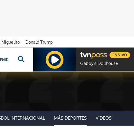
n Miguelito
Donald Trump
EN VIVO
ENIDOS ESPECIALES
NOVELAS
PROGRAMAS
GENTE TVN
PROG
Gabby's Dollhouse
SBOL INTERNACIONAL
MÁS DEPORTES
VIDEOS