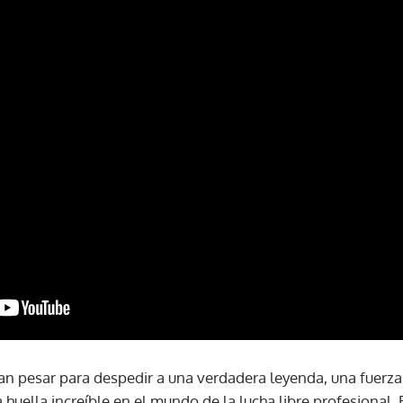
n pesar para despedir a una verdadera leyenda, una fuerza 
 huella increíble en el mundo de la lucha libre profesional. 