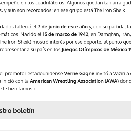
sempeño en los cuadriláteros. Algunos quedan tan arraigad
s, y aún son recordados; en ese grupo está The Iron Sheik.
dados falleció el
7 de junio de este año
y, con su partida, l
emáticos. Nacido el
15 de marzo de 1942
, en Damghan, Irán
he Iron Sheik) mostró interés por ese deporte, al punto que 
 representar a su país en los
Juegos Olímpicos de México 1
, el promotor estadounidense
Verne Gagne
invitó a Vaziri a
a inició con la
American Wrestling Association (AWA)
donde
e le hizo famoso.
stro boletín