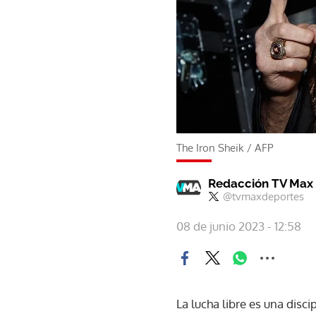
The Iron Sheik
/
AFP
Redacción TV Max
@tvmaxdeportes
08 de junio 2023 - 12:58
La lucha libre es una disc