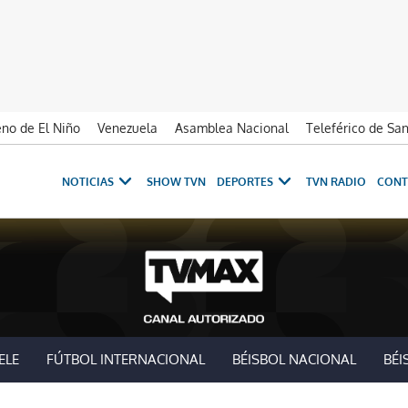
no de El Niño
Venezuela
Asamblea Nacional
Teleférico de Sa
NOTICIAS
SHOW TVN
DEPORTES
TVN RADIO
CONT
ELE
FÚTBOL INTERNACIONAL
BÉISBOL NACIONAL
BÉI