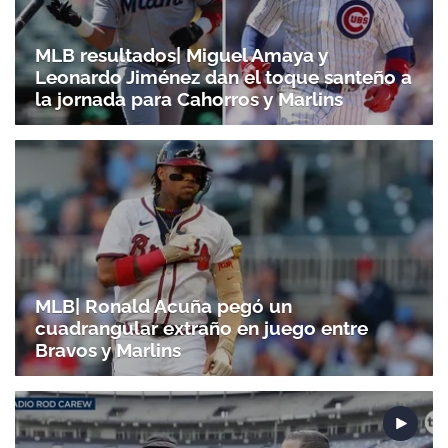
MLB resultados| Miguel Amaya y
Leonardo Jiménez dan el toque santeño a
la jornada para Cahorros y Marlins
Gracias por suscribirte a nuestro boletín.
ACEPTAR
MLB| Ronald Acuña pegó un
cuadrangular extraño en juego entre
Bravos y Marlins