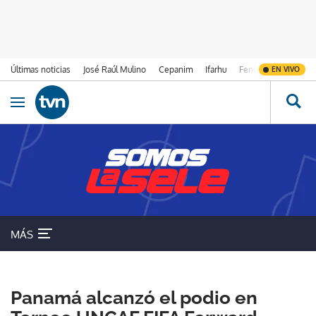
Últimas noticias
José Raúl Mulino
Cepanim
Ifarhu
Fenómeno de El Ni
EN VIVO
Ir al contenido
Obrir navegació
MÁS
SELECCIÓN DE PANAMÁ
Panamá alcanzó el podio en