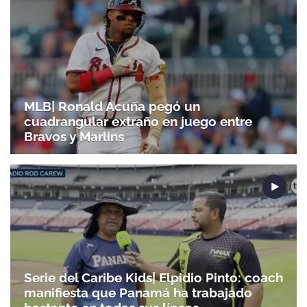
MLB| Ronald Acuña pegó un
cuadrangular extraño en juego entre
Bravos y Marlins
Serie del Caribe Kids| Elpidio Pinto: coach
manifiesta que Panamá ha trabajado