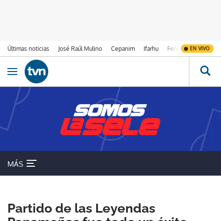
Últimas noticias
José Raúl Mulino
Cepanim
Ifarhu
Fenómeno de El Ni
EN VIVO
Ir al contenido
Obrir navegació
MÁS
FUTBOLISTAS
Partido de las Leyendas