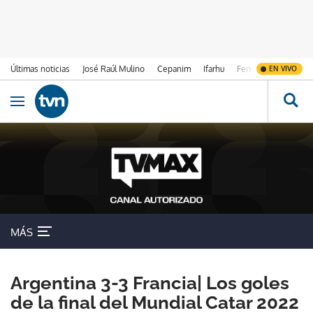
Últimas noticias
José Raúl Mulino
Cepanim
Ifarhu
Fenómeno de El Ni
EN VIVO
Ir al contenido
Obrir navegació
MÁS
Argentina 3-3 Francia| Los goles
de la final del Mundial Catar 2022