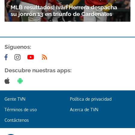
MLB resultados| Iván Herrera despacha
su jonrón 13 en triunfo de Cardenales
Síguenos:
Descubre nuestras apps:
Gente TVN
Política de privacidad
Términos de uso
Acerca de TVN
Contáctenos