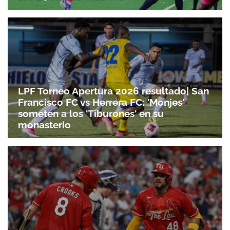
LPF Torneo Apertura 2026 resultado| San
Francisco FC vs Herrera FC: 'Monjes'
someten a los 'Tiburones' en su
monasterio