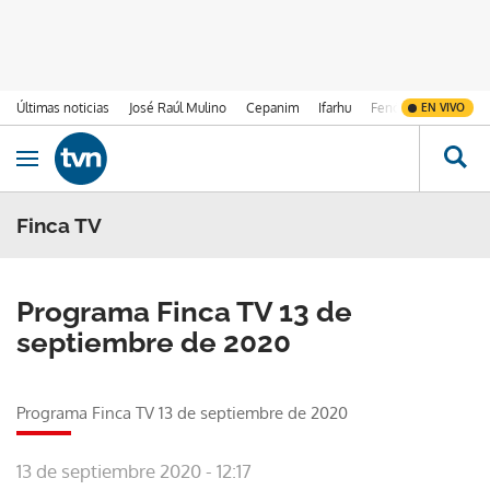
Últimas noticias
José Raúl Mulino
Cepanim
Ifarhu
Fenómeno de El Ni
EN VIVO
Ir al contenido
Obrir navegació
Finca TV
Programa Finca TV 13 de
septiembre de 2020
Programa Finca TV 13 de septiembre de 2020
13 de septiembre 2020 - 12:17