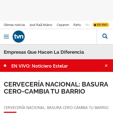
Últimas noticias
José Raúl Mulino
Cepanim
Ifarhu
Fenómeno de El Ni
EN VIVO
Ir al contenido
Obrir navegació
Empresas Que Hacen La Diferencia
EN VIVO: Noticiero Estelar
CERVECERÍA NACIONAL: BASURA
CERO-CAMBIA TU BARRIO
CERVECERÍA NACIONAL: BASURA CERO-CAMBIA TU BARRIO