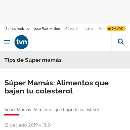
Últimas noticias
José Raúl Mulino
Cepanim
Ifarhu
Fenómeno de El Ni
EN VIVO
Ir al contenido
Obrir navegació
Tips de Súper mamás
Súper Mamás: Alimentos que
bajan tu colesterol
Súper Mamás: Alimentos que bajan tu colesterol
12 de junio 2019 - 13:24