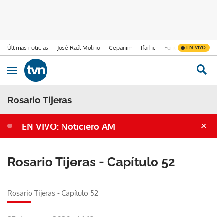
Últimas noticias
José Raúl Mulino
Cepanim
Ifarhu
Fenómeno de El Ni
EN VIVO
Ir al contenido
Obrir navegació
Rosario Tijeras
EN VIVO: Noticiero AM
Rosario Tijeras - Capítulo 52
Rosario Tijeras - Capítulo 52