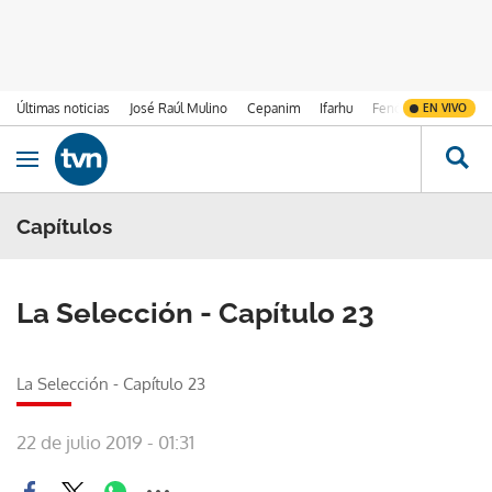
Últimas noticias
José Raúl Mulino
Cepanim
Ifarhu
Fenómeno de El Ni
EN VIVO
Ir al contenido
Obrir navegació
Capítulos
La Selección - Capítulo 23
La Selección - Capítulo 23
22 de julio 2019 - 01:31