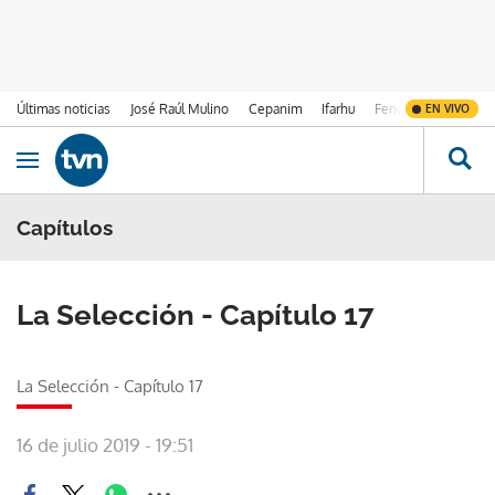
Últimas noticias
José Raúl Mulino
Cepanim
Ifarhu
Fenómeno de El Ni
EN VIVO
Ir al contenido
Obrir navegació
Capítulos
La Selección - Capítulo 17
La Selección - Capítulo 17
16 de julio 2019 - 19:51