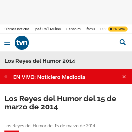
Últimas noticias
José Raúl Mulino
Cepanim
Ifarhu
Fenómeno de El Ni
EN VIVO
Ir al contenido
Obrir navegació
Los Reyes del Humor 2014
EN VIVO: Noticiero Mediodía
Los Reyes del Humor del 15 de
marzo de 2014
Los Reyes del Humor del 15 de marzo de 2014