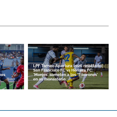
LPF Torneo Apertura 2026 resultado|
San Francisco FC vs Herrera FC:
bes
'Monjes' someten a los 'Tiburones'
en su monasterio