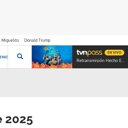
n Miguelito
Donald Trump
EN VIVO
ENIDOS ESPECIALES
NOVELAS
PROGRAMAS
GENTE TVN
PROG
Retransmisión Hecho En Panamá
e 2025