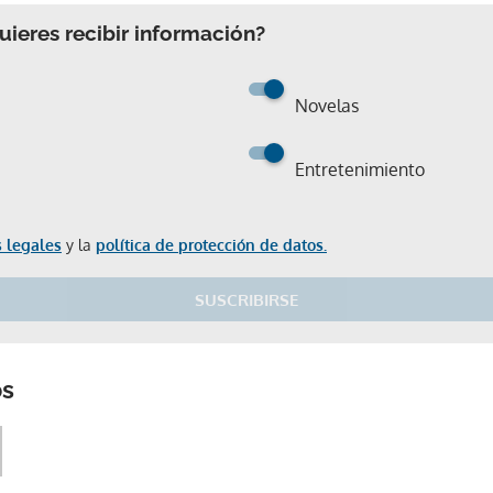
ieres recibir información?
Novelas
Entretenimiento
 legales
y la
política de protección de datos.
SUSCRIBIRSE
Gracias por suscribirte a nuestro boletín.
os
ACEPTAR