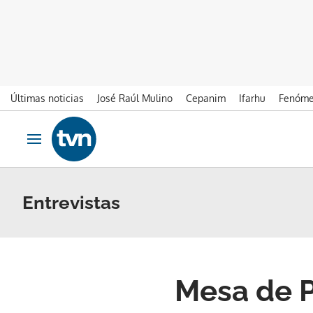
Últimas noticias
José Raúl Mulino
Cepanim
Ifarhu
Fenóme
Ir al contenido
Obrir navegació
Entrevistas
Mesa de P