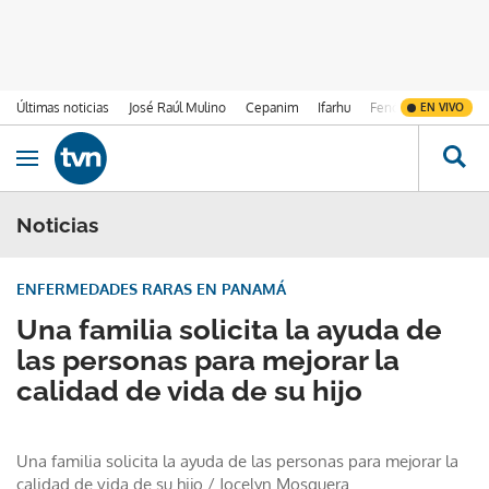
Últimas noticias
José Raúl Mulino
Cepanim
Ifarhu
Fenómeno de El Ni
EN VIVO
Ir al contenido
Obrir navegació
Noticias
ENFERMEDADES RARAS EN PANAMÁ
Una familia solicita la ayuda de
las personas para mejorar la
calidad de vida de su hijo
Una familia solicita la ayuda de las personas para mejorar la
calidad de vida de su hijo
/
Jocelyn Mosquera