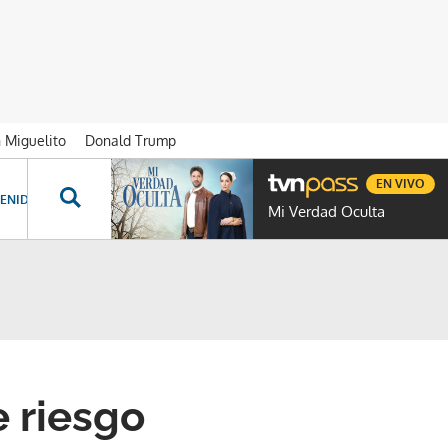
n Miguelito
Donald Trump
EN VIVO
ENIDOS ESPECIALES
NOVELAS
PROGRAMAS
GENTE TVN
PROG
Mi Verdad Oculta
e riesgo