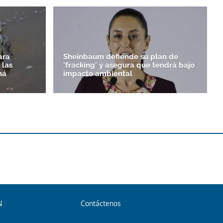
ara
Sheinbaum defiende su plan de
 las
'fracking' y asegura que tendrá bajo
má
impacto ambiental
N
Contáctenos