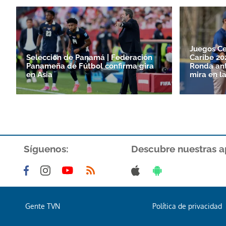
Juegos Ce
Selección de Panamá | Federación
Caribe 20
Panameña de Fútbol confirma gira
Ronda ant
en Asia
mira en la
Síguenos:
Descubre nuestras a
Gente TVN
Política de privacidad