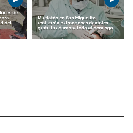
iones de
para
Muelatón en San Miguelito:
ad del
realizarán extracciones dentales
gratuitas durante todo el domingo