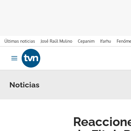
Últimas noticias
José Raúl Mulino
Cepanim
Ifarhu
Fenóme
Ir al contenido
Obrir navegació
Noticias
Reacciones