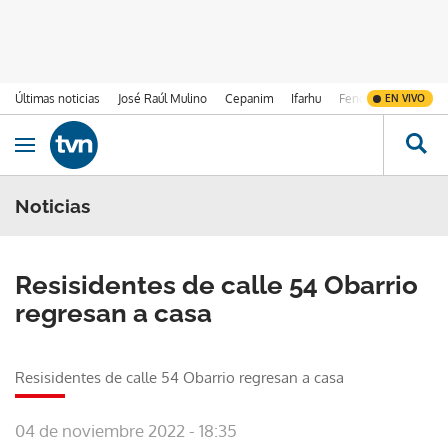
Últimas noticias
José Raúl Mulino
Cepanim
Ifarhu
Fenómeno de El Ni
EN VIVO
Ir al contenido
Obrir navegació
Noticias
Resisidentes de calle 54 Obarrio
regresan a casa
Resisidentes de calle 54 Obarrio regresan a casa
04 de noviembre 2022 - 18:35