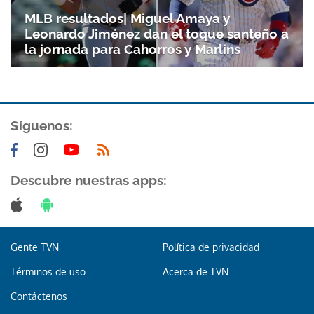
MLB resultados| Miguel Amaya y
Leonardo Jiménez dan el toque santeño a
la jornada para Cahorros y Marlins
Síguenos:
Descubre nuestras apps:
Gente TVN
Política de privacidad
Términos de uso
Acerca de TVN
Contáctenos