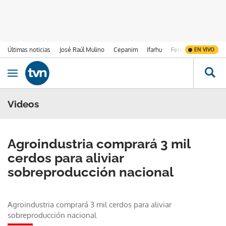
Últimas noticias
José Raúl Mulino
Cepanim
Ifarhu
Fenómeno de El Ni
EN VIVO
Ir al contenido
Obrir navegació
Videos
Agroindustria comprará 3 mil
cerdos para aliviar
sobreproducción nacional
Agroindustria comprará 3 mil cerdos para aliviar
sobreproducción nacional