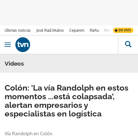
Últimas noticias
José Raúl Mulino
Cepanim
Ifarhu
Fenómeno de El Ni
EN VIVO
Ir al contenido
Obrir navegació
Videos
Colón: 'La vía Randolph en estos
momentos ...está colapsada',
alertan empresarios y
especialistas en logística
Vía Randolph en Colón.