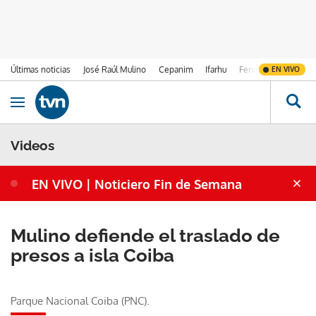
Últimas noticias
José Raúl Mulino
Cepanim
Ifarhu
Fenómeno de El Ni
EN VIVO
Ir al contenido
Obrir navegació
Videos
EN VIVO | Noticiero Fin de Semana
Mulino defiende el traslado de
presos a isla Coiba
Parque Nacional Coiba (PNC).