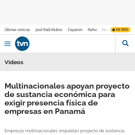
Últimas noticias
José Raúl Mulino
Cepanim
Ifarhu
Fenómeno de El Ni
EN VIVO
Ir al contenido
Obrir navegació
Videos
Multinacionales apoyan proyecto
de sustancia económica para
exigir presencia física de
empresas en Panamá
Empresas multinacionales respaldan proyecto de sustancia