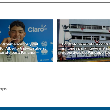
ntroamericanos y del
Contraloría auditará contr
26| Alberto Gálvez sube al
millones para nueve instal
karate para Panamá
deportivas de Pandeporte
pps: