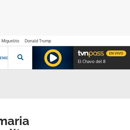
n Miguelito
Donald Trump
EN VIVO
ENIDOS ESPECIALES
NOVELAS
PROGRAMAS
GENTE TVN
PROG
El Chavo del 8
amaria