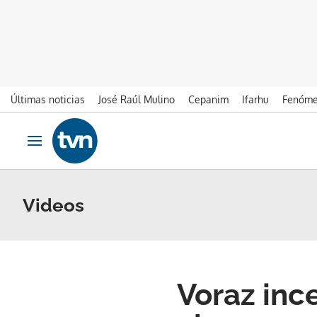
Últimas noticias
José Raúl Mulino
Cepanim
Ifarhu
Fenóme
Ir al contenido
Obrir navegació
Videos
Voraz inc