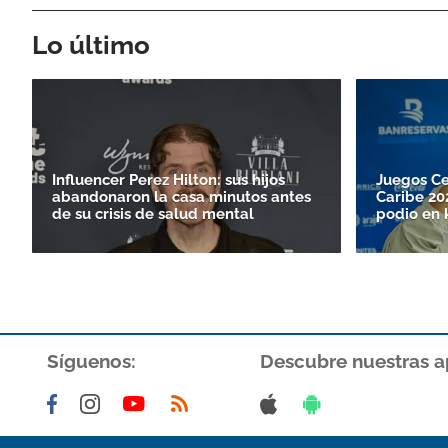
Lo último
Influencer Perez Hilton: sus hijos
Juegos Ce
abandonaron la casa minutos antes
Caribe 20
de su crisis de salud mental
podio en 
Síguenos:
Descubre nuestras a