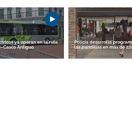
ctricos ya operan en la ruta
Policía desarrolla program
o–Casco Antiguo
las pandillas en más de 22