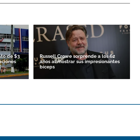
ato de $3
Russell Crowe sorprende a los 62
aciones
años al mostrar sus impresionantes
s
bíceps