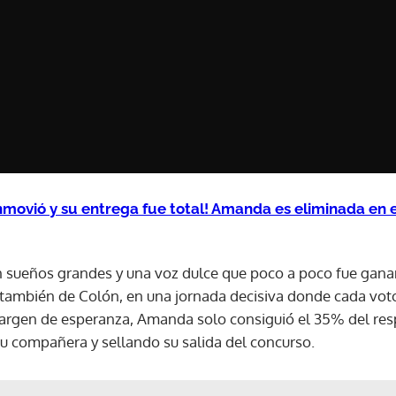
nmovió y su entrega fue total! Amanda es eliminada en 
 sueños grandes y una voz dulce que poco a poco fue gana
l, también de Colón, en una jornada decisiva donde cada vo
argen de esperanza, Amanda solo consiguió el 35% del resp
 compañera y sellando su salida del concurso.
Gracias por suscribirte a nuestro boletín.