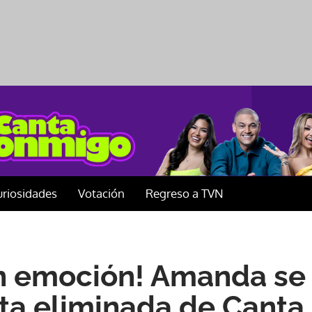
uriosidades
Votación
Regreso a TVN
n emoción! Amanda se 
nta eliminada de Cant