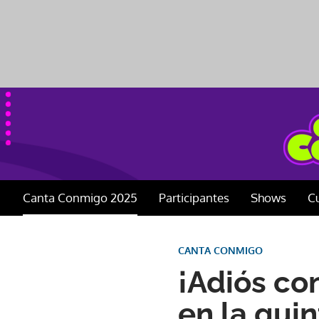
Canta Conmigo 2025
Participantes
Shows
C
CANTA CONMIGO
¡Adiós co
en la qui