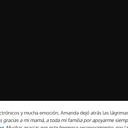
ectrónicos y mucha emoción, Amanda dejó atrás las lágrimas
as gracias a mi mamá, a toda mi familia por apoyarme siemp
go
. Muchas gracias por este hermoso reconocimiento, por l