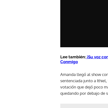
Lee también:
¡Su voz co
Conmigo
Amanda llegó al show con
sentenciada junto a Ithie
votación que dejó poco m
quedando por debajo de su