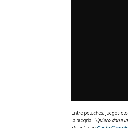
Entre peluches, juegos el
la alegría.
“Quiero darle l
de estar en
Canta Conmi