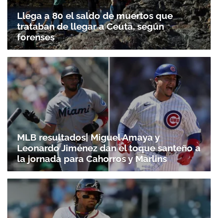
Llega a 80 el saldo de muertos que
trataban de llegar a Ceuta, según
forenses
MLB resultados| Miguel Amaya y
Leonardo Jiménez dan el toque santeño a
la jornada para Cahorros y Marlins