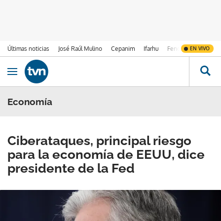
Últimas noticias
José Raúl Mulino
Cepanim
Ifarhu
Fenómeno de El Ni
EN VIVO
Ir al contenido
Obrir navegació
Economía
Ciberataques, principal riesgo
para la economía de EEUU, dice
presidente de la Fed