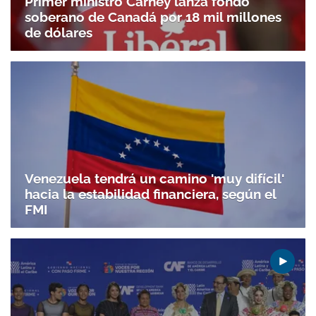
Primer ministro Carney lanza fondo
soberano de Canadá por 18 mil millones
de dólares
Venezuela tendrá un camino 'muy difícil'
hacia la estabilidad financiera, según el
FMI