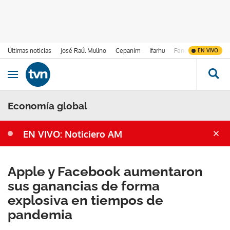
Últimas noticias
José Raúl Mulino
Cepanim
Ifarhu
Fenómeno de El Ni
EN VIVO
Ir al contenido
Obrir navegació
Economía global
EN VIVO: Noticiero AM
Apple y Facebook aumentaron
sus ganancias de forma
explosiva en tiempos de
pandemia