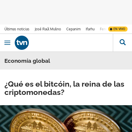
Últimas noticias
José Raúl Mulino
Cepanim
Ifarhu
Fenómeno de El Ni
EN VIVO
Ir al contenido
Obrir navegació
Economía global
¿Qué es el bitcóin, la reina de las
criptomonedas?