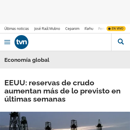
Últimas noticias
José Raúl Mulino
Cepanim
Ifarhu
Fenómeno de El Ni
EN VIVO
Ir al contenido
Obrir navegació
Economía global
EEUU: reservas de crudo
aumentan más de lo previsto en
últimas semanas