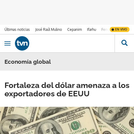
Últimas noticias
José Raúl Mulino
Cepanim
Ifarhu
Fenómeno de El Ni
EN VIVO
Ir al contenido
Obrir navegació
Economía global
Fortaleza del dólar amenaza a los
exportadores de EEUU