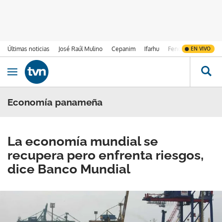
Últimas noticias
José Raúl Mulino
Cepanim
Ifarhu
Fenómeno de El Ni
EN VIVO
Ir al contenido
Obrir navegació
Economía panameña
La economía mundial se
recupera pero enfrenta riesgos,
dice Banco Mundial