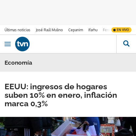
Últimas noticias
José Raúl Mulino
Cepanim
Ifarhu
Fenómeno de El Ni
EN VIVO
Ir al contenido
Obrir navegació
Economía
EEUU: ingresos de hogares
suben 10% en enero, inflación
marca 0,3%