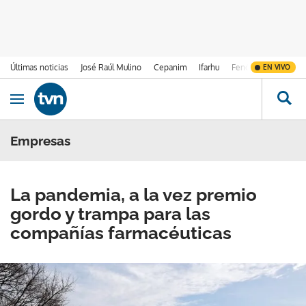
Últimas noticias
José Raúl Mulino
Cepanim
Ifarhu
Fenómeno de El Ni
EN VIVO
Ir al contenido
Obrir navegació
Empresas
La pandemia, a la vez premio
gordo y trampa para las
compañías farmacéuticas