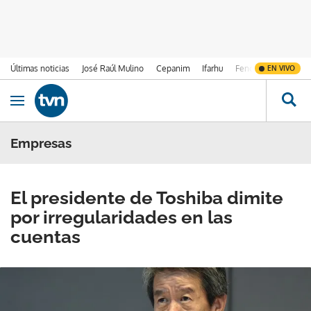
Últimas noticias
José Raúl Mulino
Cepanim
Ifarhu
Fenómeno de El Ni
EN VIVO
Ir al contenido
Obrir navegació
Empresas
El presidente de Toshiba dimite
por irregularidades en las
cuentas