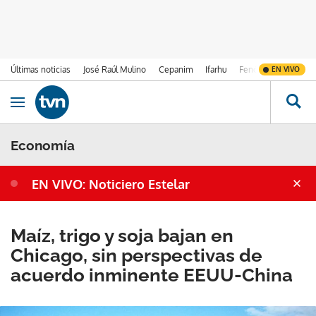
Últimas noticias
José Raúl Mulino
Cepanim
Ifarhu
Fenómeno de El Ni
EN VIVO
Ir al contenido
Obrir navegació
Economía
EN VIVO: Noticiero Estelar
Maíz, trigo y soja bajan en
Chicago, sin perspectivas de
acuerdo inminente EEUU-China