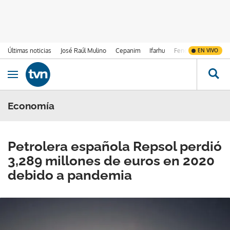
Últimas noticias
José Raúl Mulino
Cepanim
Ifarhu
Fenómeno de El Ni
EN VIVO
Ir al contenido
Obrir navegació
Economía
Petrolera española Repsol perdió
3,289 millones de euros en 2020
debido a pandemia